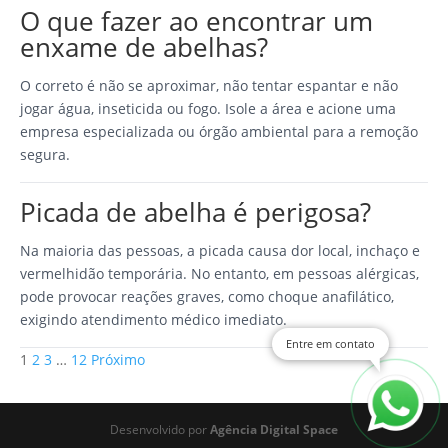
O que fazer ao encontrar um
enxame de abelhas?
O correto é não se aproximar, não tentar espantar e não
jogar água, inseticida ou fogo. Isole a área e acione uma
empresa especializada ou órgão ambiental para a remoção
segura.
Picada de abelha é perigosa?
Na maioria das pessoas, a picada causa dor local, inchaço e
vermelhidão temporária. No entanto, em pessoas alérgicas,
pode provocar reações graves, como choque anafilático,
exigindo atendimento médico imediato.
Entre em contato
Paginação
1
2
3
…
12
Próximo
de
posts
Desenvolvido por
Agência Digital Space