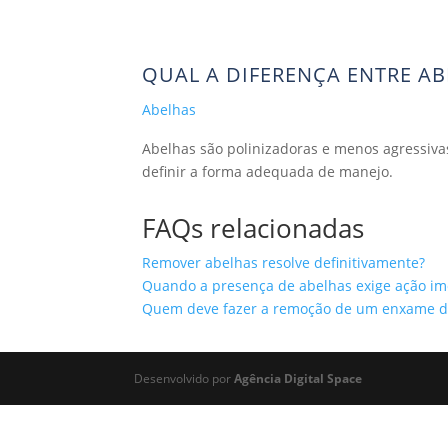
(81)
QUAL A DIFERENÇA ENTRE A
Abelhas
Abelhas são polinizadoras e menos agressivas
definir a forma adequada de manejo.
FAQs relacionadas
Remover abelhas resolve definitivamente?
Quando a presença de abelhas exige ação im
Quem deve fazer a remoção de um enxame d
Desenvolvido por
Agência Digital Space