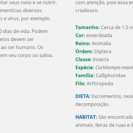
tar seus ovos e se nutrir.
com atenção, pois essa e
imentícias diversos
criadouro.
 e vírus, por exemplo.
Tamanho:
Cerca de 1,5 
 dias de vida. Podem
Cor:
esverdeada
setos devem ser
Reino:
Animalia
 ao ser humano. Os
Ordem:
Diptera
m seu corpo ou saliva.
Classe:
Insecta
Espécie:
Cochliomyia macel
Família:
Calliphoridae
Filo:
Arthropoda
DIETA:
Excrementos, resí
decomposição.
HABITAT:
São encontradas 
animais, feiras de ruas e 