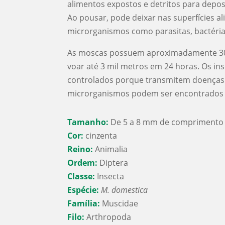
alimentos expostos e detritos para deposi
Ao pousar, pode deixar nas superfícies al
microrganismos como parasitas, bactérias
As moscas possuem aproximadamente 30
voar até 3 mil metros em 24 horas. Os in
controlados porque transmitem doenças
microrganismos podem ser encontrados e
Tamanho:
De 5 a 8 mm de comprimento
Cor:
cinzenta
Reino:
Animalia
Ordem:
Diptera
Classe:
Insecta
Espécie:
M. domestica
Família:
Muscidae
Filo:
Arthropoda