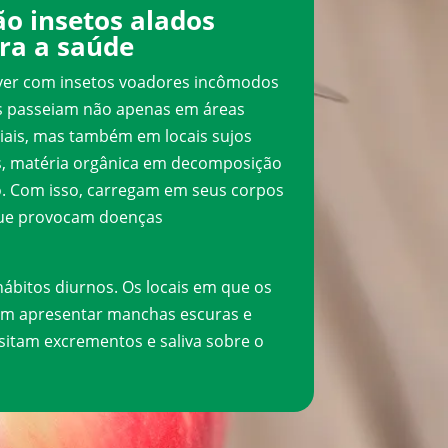
o insetos alados
ra a saúde
ver com insetos voadores incômodos
s passeiam não apenas em áreas
ciais, mas também em locais sujos
os, matéria orgânica em decomposição
o. Com isso, carregam em seus corpos
ue provocam doenças
bitos diurnos. Os locais em que os
m apresentar manchas escuras e
ositam excrementos e saliva sobre o