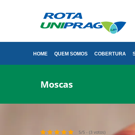
(81)
HOME
QUEM SOMOS
COBERTURA
Moscas
5/5 - (3 votos)