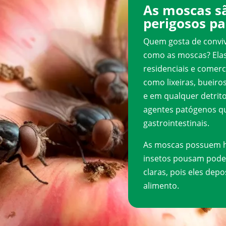
As moscas sã
perigosos pa
Quem gosta de convi
como as moscas? Ela
residenciais e comer
como lixeiras, bueir
e em qualquer detrit
agentes patógenos q
gastrointestinais.
As moscas possuem há
insetos pousam pode
claras, pois eles dep
alimento.