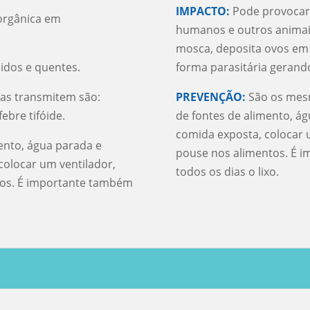
IMPACTO:
Pode provocar
orgânica em
humanos e outros animai
mosca, deposita ovos em
idos e quentes.
forma parasitária gerand
as transmitem são:
PREVENÇÃO:
São os mes
febre tifóide.
de fontes de alimento, ág
comida exposta, colocar 
ento, água parada e
pouse nos alimentos. É i
colocar um ventilador,
todos os dias o lixo.
tos. É importante também