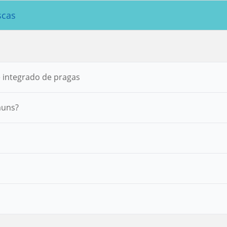
scas
e integrado de pragas
muns?