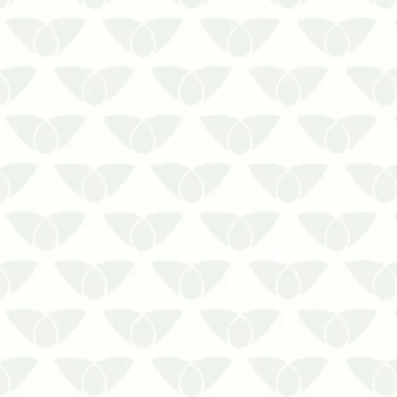
Deixar de fazer a dedetização industrial
em Recife aumenta as chances de
problemas nas atividadesAs pragas
urbanas podem causar riscos à saúde,
prejuízos operacionais e danos ao
patrimônio, além de afetar a rotina de
trabalho em diversos espaços. Nos…