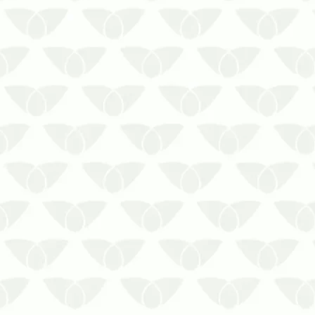
A dedetização estrutural em Recife
protege os imóveis contra danos
causados pelas pragasPreservar um
imóvel exige manutenção contínua do
espaço, de modo a manter as estruturas
em bom estado e evitar dores de
cabeça. Entretanto, além das questões
estr…