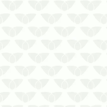
A dedetização preventiva em Recife
pode evitar danos estruturais e
prejuízos financeirosQuando se fala em
pragas urbanas, é comum pensar
primeiro nos agentes que ameaçam a
saúde com a transmissão de doenças.
Entretanto, há aqueles que são
inofensivos…