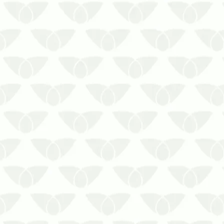
A dedetização em arquivos, estoques e
bibliotecas em Recife protege os bens
contra danosAs pragas urbanas são
conhecidas como agentes nocivos à
saúde das pessoas, mas nem todas
possuem essa característica. As traças
e os cupins são um bom exemplo, ma…