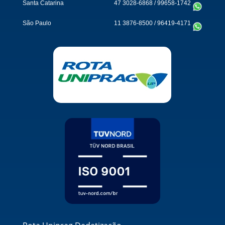
Santa Catarina
47 3028-6868
/
99658-1742
São Paulo
11 3876-8500
/
96419-4171