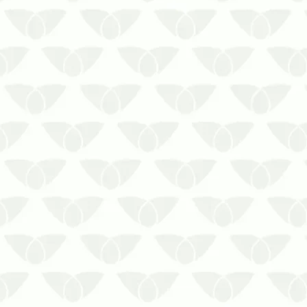
A dedetização técnica de traças em
Recife elimina os focos com eficiência
e segurançaConviver no mesmo
espaço que as pragas urbanas gera
incômodo e preocupação, mesmo
quando os agentes não transmitem
doenças. Esse é o caso das traças,
pequenos inseto…