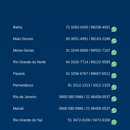
Bahia
71 3283-4200
/
98238-4501
Mato Grosso
65 3051-4991
/
98163-2288
Minas Gerais
31 3244-9900
/
99552-7107
Rio Grande do Norte
84 2020-7714
/
99122-5593
Paraná
41 3256-6767
/
99657-0511
Pernambuco
81 3312-1313
/
3312-1325
Rio de Janeiro
0800 580 0986
/
21 96458-0537
Macaé
0800 580 0986
/
21 96458-0537
Rio Grande do Sul
51 3472-6100
/
3472-6100