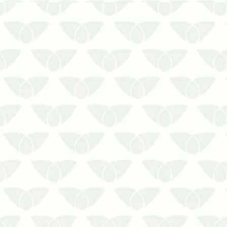
Dedetização e responsabilidade legal:
entenda as obrigações de cada parteO
serviço de dedetização e a
responsabilidade legal geram dúvidas
entre proprietários de imóveis, síndicos,
administradores e empresas. Quando