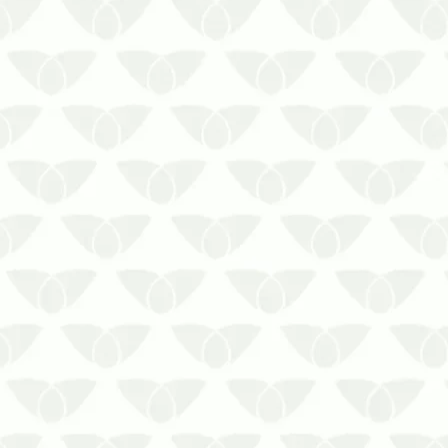
A dedetização profissional em Recife é
uma medida inteligente contra
infestações de pragas
urbanas Qualquer local está sujeito à
presença de ratos, baratas, formigas,
mosquitos, cupins, moscas, aranhas,
entre outros agentes que despertam
pânico e pre…