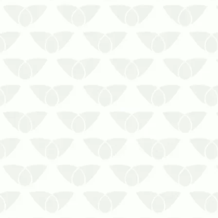
A falta de dedetização em empresas de
Recife ameaça toda a estrutura do
negócioÉ comum pensar nas pragas
urbanas apenas nas residências, mas a
verdade é que elas invadem qualquer
ambiente que tenha condições
favoráveis à sua reprodução. Os
ambientes …