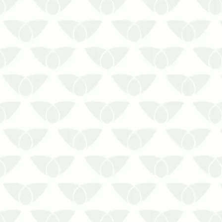
A dedetização com monitoramento
contínuo e CIP em Recife mantém seu
ambiente livre de ameaçasÉpocas
quentes são propícias à formação de
pragas urbanas, mas se engana quem
pensa que elas não se desenvolvem