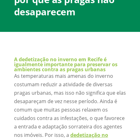
desaparecem
A dedetização no inverno em Recife é
igualmente importante para preservar os
ambientes contra as pragas urbanas
As temperaturas mais amenas do inverno
costumam reduzir a atividade de diversas
pragas urbanas, mas isso não significa que elas
desapareçam de vez nesse período. Ainda é
comum que muitas pessoas relaxem os
cuidados contra as infestações, o que favorece
a entrada e adaptação sorrateira dos agentes
nos imóveis. Por isso, a
dedetização no