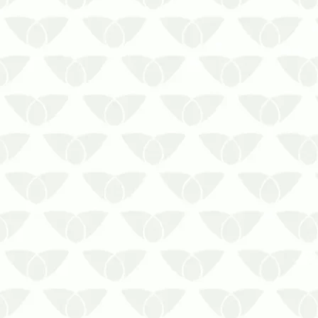
A dedetização preventiva em Recife
evita complicações com pragas
urbanas a longo prazoSe você conhece
a reputação das pragas urbanas, sabe
que elas não são bem-vindas em
nenhum ambiente pelos problemas que
causam. Além dos riscos à saúde,
podem causa…