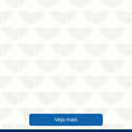
principais problemas enfrentados nas
cidades. Ágeis em sua reprodução e
discretas em seu ataque, elas chegam
quando menos se espera e podem
prejudicar a saúde das pessoas, além
de prejudicar os ambientes com danos
est…
Veja mais