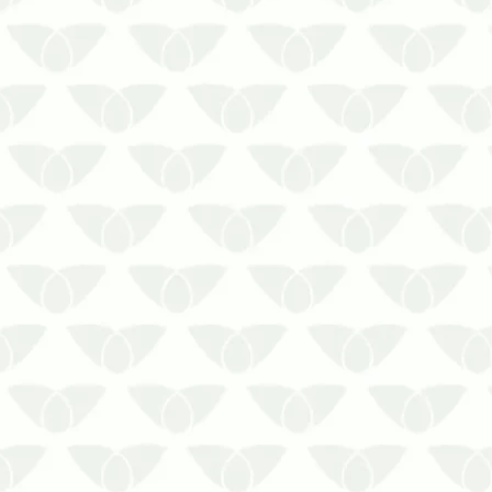
A dedetização preventiva no inverno
em Recife reduz o risco de lidar com as
pragas urbanas ao longo do anoÉ
comum que as pessoas associem a
infestação de pragas urbanas apenas
aos períodos mais quentes. Embora as
chuvas constantes e as temperaturas
e…