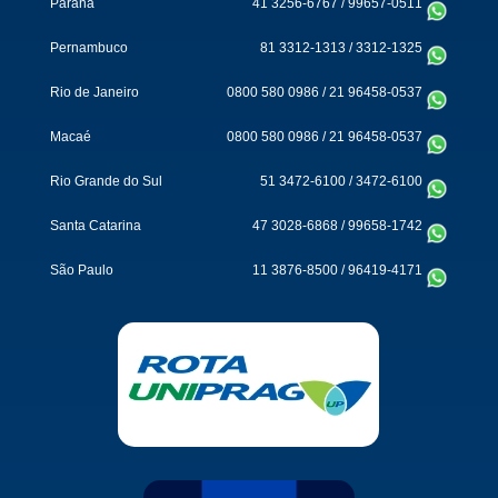
Paraná
41 3256-6767
/
99657-0511
Pernambuco
81 3312-1313
/
3312-1325
Rio de Janeiro
0800 580 0986
/
21 96458-0537
Macaé
0800 580 0986
/
21 96458-0537
Rio Grande do Sul
51 3472-6100
/
3472-6100
Santa Catarina
47 3028-6868
/
99658-1742
São Paulo
11 3876-8500
/
96419-4171