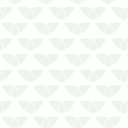
A dedetização estrutural em Recife
protege os imóveis contra danos
causados pelas pragasPreservar um
imóvel exige manutenção contínua do
espaço, de modo a manter as estruturas
em bom estado e evitar dores de
cabeça. Entretanto, além das questões
estr…