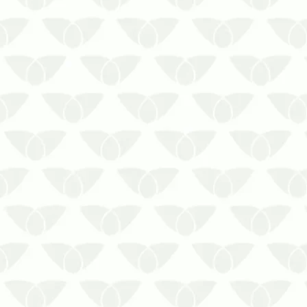
Recife elimina os focos com eficiência
e segurançaConviver no mesmo
espaço que as pragas urbanas gera
incômodo e preocupação, mesmo
quando os agentes não transmitem
doenças. Esse é o caso das traças,
pequenos inseto…