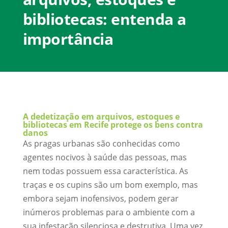
bibliotecas: entenda a
importância
A dedetização em arquivos, estoques e
bibliotecas em Recife protege os bens contra
danos
As pragas urbanas são conhecidas como
agentes nocivos à saúde das pessoas, mas
nem todas possuem essa característica. As
traças e os cupins são um bom exemplo, mas
embora sejam inofensivos, podem gerar
inúmeros problemas para o ambiente com a
sua infestação silenciosa e destrutiva. Uma vez