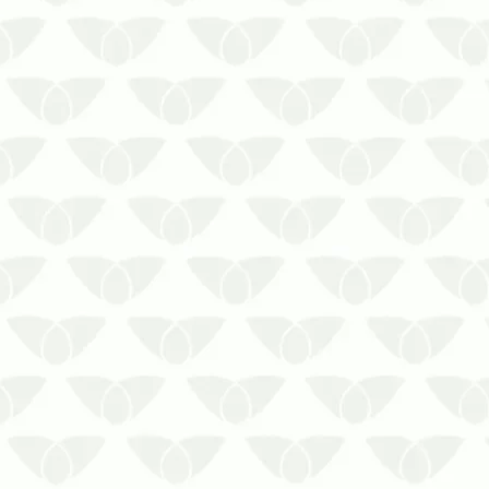
As pragas urbanas estão entre os
principais problemas enfrentados nas
cidades. Ágeis em sua reprodução e
discretas em seu ataque, elas chegam
quando menos se espera e podem
prejudicar a saúde das pessoas, além
de prejudicar os ambientes com danos
est…