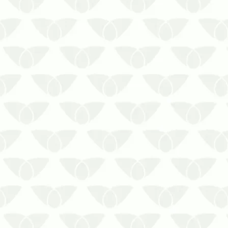
nenhum ambiente pelos problemas que
causam. Além dos riscos à saúde,
podem causa…
A dedetização técnica de traças em