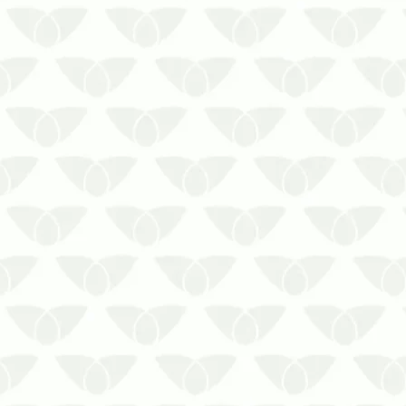
A dedetização com monitoramento
contínuo e CIP em Recife mantém seu
ambiente livre de ameaçasÉpocas
quentes são propícias à formação de
pragas urbanas, mas se engana quem
pensa que elas não se desenvolvem
em outras estações. Outra visão
equivocada é …