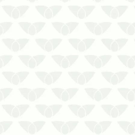
presença de ratos, baratas, formigas,
mosquitos, cupins, moscas, aranhas,
entre outros agentes que despertam
pânico e pre…