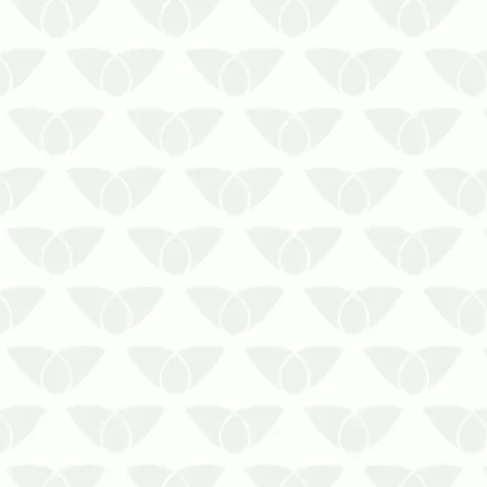
A dedetização no inverno em Recife é
igualmente importante para preservar
os ambientes contra as pragas
urbanasAs temperaturas mais amenas