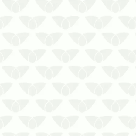
Deixar de fazer a dedetização industrial
em Recife aumenta as chances de
problemas nas atividadesAs pragas
urbanas podem causar riscos à saúde,
prejuízos operacionais e danos ao
patrimônio, além de afetar a rotina de
trabalho em diversos espaços. Nos…