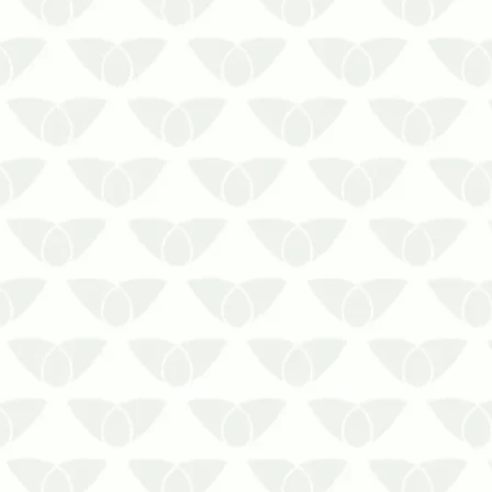
do inverno costumam reduzir a
atividade de diversas pragas urbanas,
mas isso não significa que elas
desapareçam…