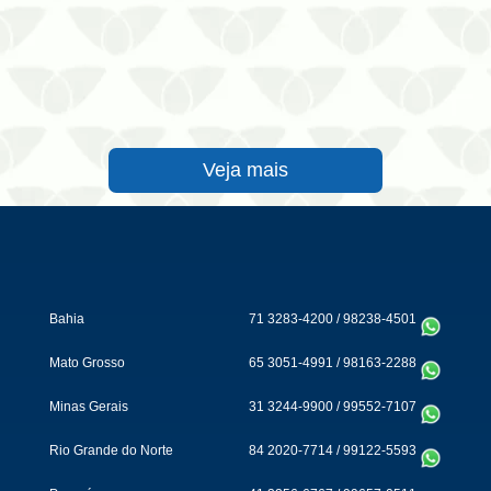
Veja mais
Bahia
71 3283-4200
/
98238-4501
Mato Grosso
65 3051-4991
/
98163-2288
Minas Gerais
31 3244-9900
/
99552-7107
Rio Grande do Norte
84 2020-7714
/
99122-5593