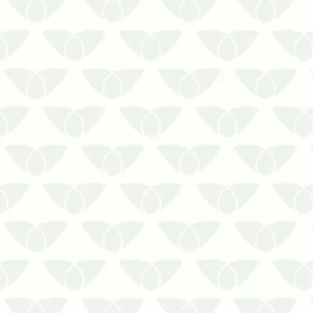
A falta de dedetização em empresas de
Recife ameaça toda a estrutura do
negócioÉ comum pensar nas pragas
urbanas apenas nas residências, mas a