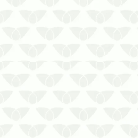
verdade é que elas invadem qualquer
ambiente que tenha condições
favoráveis à sua reprodução. Os
ambientes …