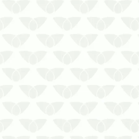
A dedetização preventiva no inverno
em Recife reduz o risco de lidar com as
pragas urbanas ao longo do anoÉ
comum que as pessoas associem a
infestação de pragas urbanas apenas
aos períodos mais quentes. Embora as
chuvas constantes e as temperaturas
e…